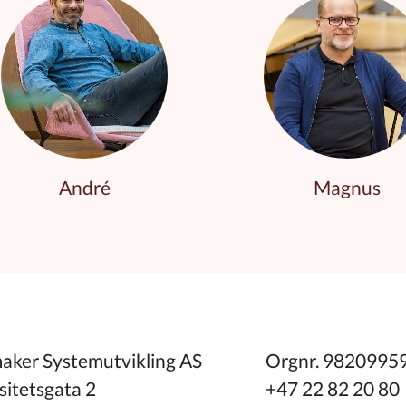
André
Magnus
ker Systemutvikling AS
Orgnr. 9820995
sitetsgata 2
+47 22 82 20 80