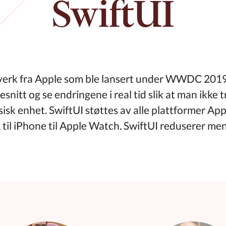
SwiftUI
everk fra Apple som ble lansert under WWDC 20
itt og se endringene i real tid slik at man ikke 
sisk enhet. SwiftUI støttes av alle plattformer Ap
c, til iPhone til Apple Watch. SwiftUI reduserer m