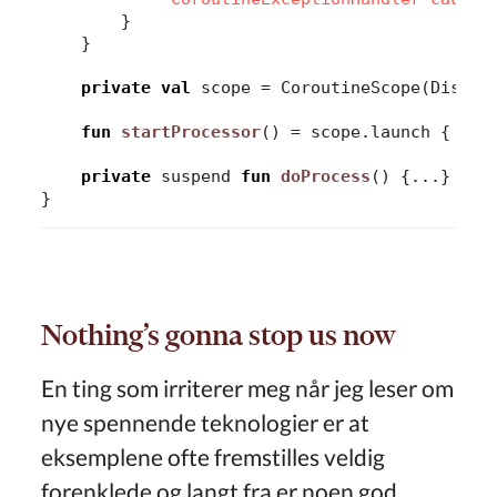
}
}
private
val
scope
=
CoroutineScope
(
Dispat
fun
startProcessor
()
=
scope
.
launch
{
doP
private
suspend
fun
doProcess
()
{...}
}
Nothing’s gonna stop us now
En ting som irriterer meg når jeg leser om
nye spennende teknologier er at
eksemplene ofte fremstilles veldig
forenklede og langt fra er noen god