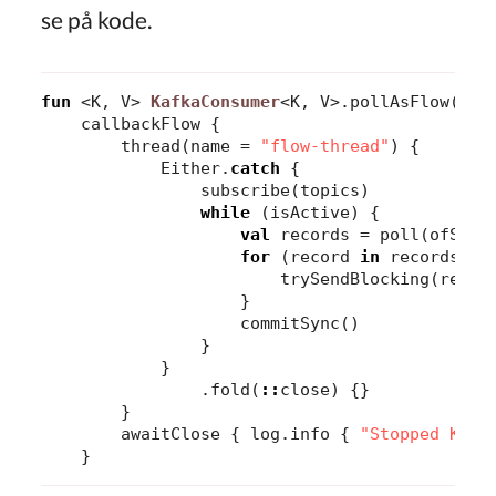
se på kode.
fun
<
K
, 
V
>
KafkaConsumer
<
K
,
V
>.
pollAsFlow
(
top
callbackFlow
{
thread
(
name
=
"flow-thread"
)
{
Either
.
catch
{
subscribe
(
topics
)
while
(
isActive
)
{
val
records
=
poll
(
ofSeco
for
(
record
in
records
)
{
trySendBlocking
(
recor
}
commitSync
()
}
}
.
fold
(
::
close
)
{}
}
awaitClose
{
log
.
info
{
"Stopped Kafk
}