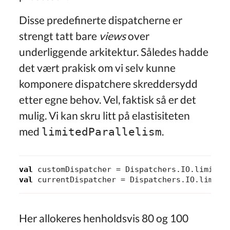
Disse predefinerte dispatcherne er
strengt tatt bare
views
over
underliggende arkitektur. Således hadde
det vært prakisk om vi selv kunne
komponere dispatchere skreddersydd
etter egne behov. Vel, faktisk så er det
mulig. Vi kan skru litt på elastisiteten
med
.
limitedParallelism
val
customDispatcher
=
Dispatchers
.
IO
.
limited
val
currentDispatcher
=
Dispatchers
.
IO
.
limite
Her allokeres henholdsvis 80 og 100