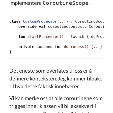
implementere
.
CoroutineScope
class
CustomProcessor
(...)
:
CoroutineScope
{
override
val
coroutineContext
:
CoroutineC
fun
startProcessor
()
=
launch
{
doProcess
private
suspend
fun
doProcess
()
{...}
}
Det eneste som overlates til oss er å
definere konteksten. Jeg kommer tilbake
til hva dette faktisk innebærer.
Vi kan merke oss at alle coroutinene som
trigges inne i klassen vil bli eksekvert i