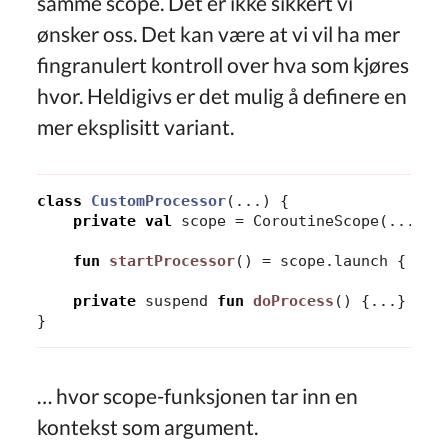
samme scope. Det er ikke sikkert vi
ønsker oss. Det kan være at vi vil ha mer
fingranulert kontroll over hva som kjøres
hvor. Heldigivs er det mulig å definere en
mer eksplisitt variant.
class
CustomProcessor
(...)
{
private
val
scope
=
CoroutineScope
(...)
fun
startProcessor
()
=
scope
.
launch
{
doP
private
suspend
fun
doProcess
()
{...}
}
… hvor scope-funksjonen tar inn en
kontekst som argument.