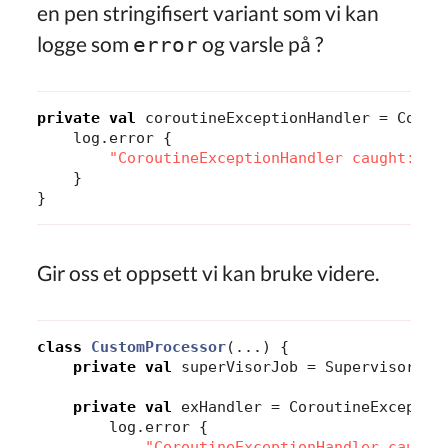
en pen stringifisert variant som vi kan
logge som
og varsle på ?
error
private
val
coroutineExceptionHandler
=
Corou
log
.
error
{
"CoroutineExceptionHandler caught: ${
}
}
Gir oss et oppsett vi kan bruke videre.
class
CustomProcessor
(...)
{
private
val
superVisorJob
=
SupervisorJob
private
val
exHandler
=
CoroutineExceptio
log
.
error
{
"CoroutineExceptionHandler caught