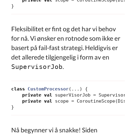
private
val
scope
=
CoroutineScope
(
Dispat
}
Fleksibilitet er fint og det har vi behov
for nå. Vi ønsker en rotnode som ikke er
basert på fail-fast strategi. Heldigvis er
det allerede tilgjengelig i form av en
.
SupervisorJob
class
CustomProcessor
(...)
{
private
val
superVisorJob
=
SupervisorJob
private
val
scope
=
CoroutineScope
(
Dispat
}
Nå begynner vi å snakke! Siden