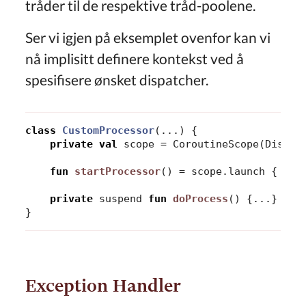
tråder til de respektive tråd-poolene.
Ser vi igjen på eksemplet ovenfor kan vi
nå implisitt definere kontekst ved å
spesifisere ønsket dispatcher.
class
CustomProcessor
(...)
{
private
val
scope
=
CoroutineScope
(
Dispat
fun
startProcessor
()
=
scope
.
launch
{
doP
private
suspend
fun
doProcess
()
{...}
}
Exception Handler