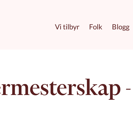
Vi tilbyr
Folk
Blogg
­mesterskap - 