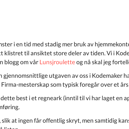
ster i en tid med stadig mer bruk av hjemmekonto
klistret til ansiktet store deler av tiden. Vi i Ko
 en blogg om vår
Lunsjroulette
og nå skal jeg forte
den gjennomsnittlige utgaven av oss i Kodemaker ha
or Firma-mesterskap som typisk foregår over et års 
ette best i et regneark (inntil til vi har laget en 
mføring.
lik at ingen får offentlig skryt, men samtidig kans