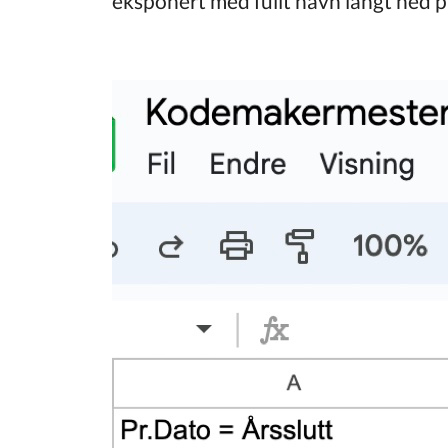
eksponert med fullt navn langt ned p