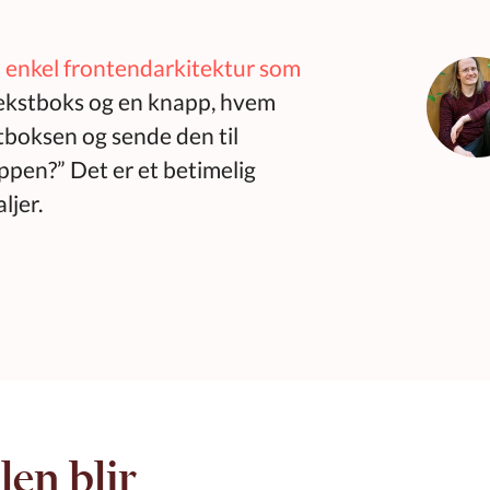
 enkel frontendarkitektur som
 tekstboks og en knapp, hvem
stboksen og sende den til
pen?” Det er et betimelig
ljer.
en blir