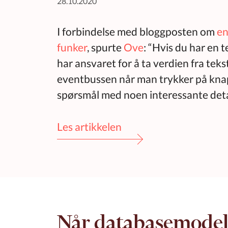
28.10.2020
I forbindelse med bloggposten om
en
funker
, spurte
Ove
: “Hvis du har en
har ansvaret for å ta verdien fra tek
eventbussen når man trykker på knap
spørsmål med noen interessante deta
Les artikkelen
Når databasemodell