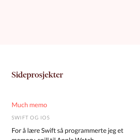
Sideprosjekter
Much memo
SWIFT
OG
IOS
For å lære Swift så programmerte jeg et
memory-spill til Apple Watch.