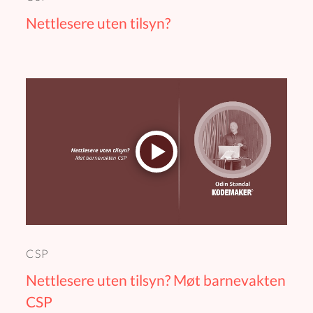
Nettlesere uten tilsyn?
CSP
Nettlesere uten tilsyn? Møt barnevakten
CSP